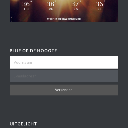
36
38
37
36
°
°
°
°
DO
VR
ZA
ZO
Weer in OpenWeatherMap
BLIJF OP DE HOOGTE!
UITGELICHT