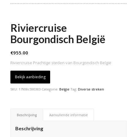
Riviercruise
Bourgondisch België
€
955.00
Riviercruise Prachtige steden van Bourgondisch België
Bekijk aanbieding
SKU:
17908c590383
Categorie:
Belgie
Tag:
Diverse streken
Beschrijving
Aanvullende informatie
Beschrijving