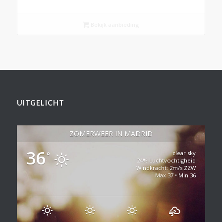
Bekijk aanbieding
UITGELICHT
ZOMERWEER IN MADRID
36
clear sky
°
24% Luchtvochtigheid
Windkracht: 2m/s ZZW
Max 37 • Min 36