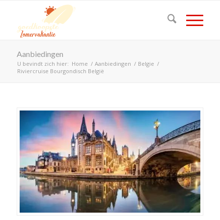
Aanbiedingen
U bevindt zich hier:
Home
/
Aanbiedingen
/
Belgie
/
Riviercruise Bourgondisch België