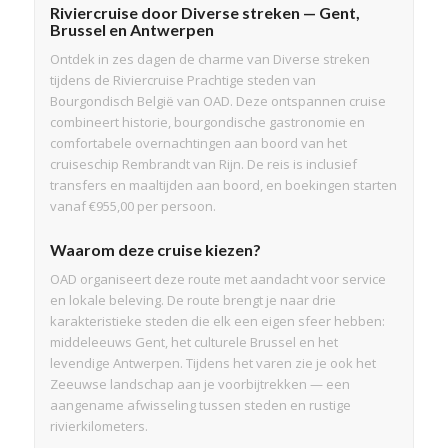
Riviercruise door Diverse streken — Gent,
Brussel en Antwerpen
Ontdek in zes dagen de charme van Diverse streken
tijdens de Riviercruise Prachtige steden van
Bourgondisch België van OAD. Deze ontspannen cruise
combineert historie, bourgondische gastronomie en
comfortabele overnachtingen aan boord van het
cruiseschip Rembrandt van Rijn. De reis is inclusief
transfers en maaltijden aan boord, en boekingen starten
vanaf €955,00 per persoon.
Waarom deze cruise kiezen?
OAD organiseert deze route met aandacht voor service
en lokale beleving. De route brengt je naar drie
karakteristieke steden die elk een eigen sfeer hebben:
middeleeuws Gent, het culturele Brussel en het
levendige Antwerpen. Tijdens het varen zie je ook het
Zeeuwse landschap aan je voorbijtrekken — een
aangename afwisseling tussen steden en rustige
rivierkilometers.