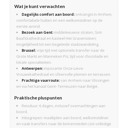
Wat je kunt verwachten
Dagelijks comfort aan boord:
ontvangst in Arnhem,
comfortabele hutten en een welkomstdiner op de
eerste avond.
Bezoek aan Gent:
middeleeuwse straten, Sint-
Baafskathedraal en kasteel Het Gravensteen;
mogelijkheid tot een begeleide stadswandeling.
Brussel:
vrije tijd met optionele transfer naar de
Grote Markt en Manneken Pis; tijd voor chocolade en
lokale specialiteiten.
Antwerpen:
imposante Onze-Lieve-
Vrouwekathedraal en sfeervolle pleinen en terrassen.
Prachtige vaarroute:
van Arnhem naar Vlissingen
en via het kanaal Gent–Terneuzen naar België.
Praktische pluspunten
Reisduur: 6 dagen, inclusief overnachtingen aan
boord.
Inbegrepen: maaltijden aan boord, welkomstdiner
en vaak transfers naar de binnensteden (zie volledige